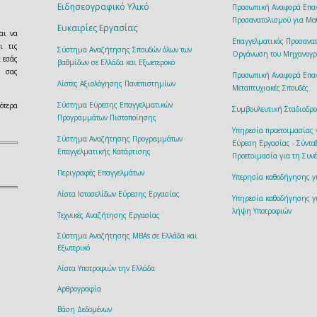
Ειδησεογραφικό Υλικό
Προσωπική Αναφορά Επαγ
Προσανατολισμού για Μα
Ευκαιρίες Εργασίας
αι να
Επαγγελματικός Προσανατ
ι τις
Σύστημα Αναζήτησης Σπουδών όλων των
Οργάνωση του Μηχανογρ
α εσάς
βαθμίδων σε Ελλάδα και Εξωετεροκό
ή σας
Προσωπική Αναφορά Επαγ
Λίστες Αξιολόγησης Πανεπιστημίων
Μεταπτυχιακές Σπουδές
Σύστημα Εύρεσης Επαγγελματικών
ότερα
Συμβουλευτική Σταδιοδρο
Προγραμμάτων Πιστοποίησης
Υπηρεσία προετοιμασίας
Σύστημα Αναζήτησης Προγραμμάτων
Εύρεση Εργασίας - Σύντα
Επαγγελματικής Κατάρτισης
Προετοιμασία για τη Συν
Περιγραφές Επαγγελμάτων
Υπερησία καθοδήγησης 
Λίστα Ιστοσελίδων Εύρεσης Εργασίας
Υπηρεσία καθοδήγησης γ
λήψη Υποτροφιών
Τεχνικές Αναζήτησης Εργασίας
Σύστημα Αναζήτησης MBAs σε Ελλάδα και
Εξωτερικό
Λίστα Υποτροφιών την Ελλάδα
Αρθρογραφία
Βάση Δεδομένων