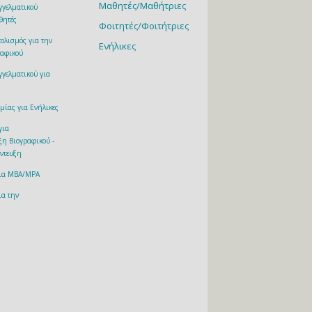
Μαθητές/Μαθήτριες
γελματικού
θητές
Φοιτητές/Φοιτήτριες
ολισμός για την
Ενήλικες
αφικού
γελματικού για
μίας για Ενήλικες
 για
ξη Βιογραφικού -
έντευξη
για MBA/MPA
ια την