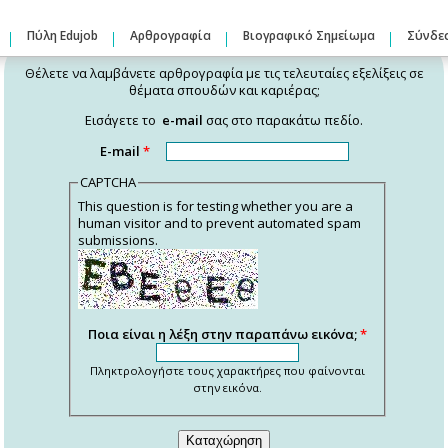
Πύλη Edujob
Αρθρογραφία
Βιογραφικό Σημείωμα
Σύνδε
Αρθρογραφία
Θέλετε να λαμβάνετε αρθρογραφία με τις τελευταίες εξελίξεις σε
θέματα σπουδών και καριέρας;
Εισάγετε το
e-mail
σας στο παρακάτω πεδίο.
E-mail
*
CAPTCHA
This question is for testing whether you are a
human visitor and to prevent automated spam
submissions.
Ποια είναι η λέξη στην παραπάνω εικόνα;
*
Πληκτρολογήστε τους χαρακτήρες που φαίνονται
στην εικόνα.