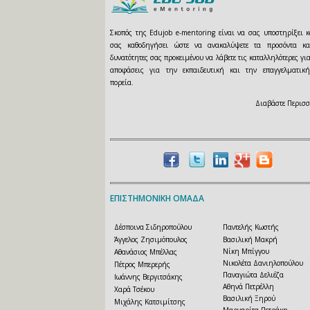
Σκοπός της Edujob e-mentoring είναι να σας υποστηρίξει κ
σας καθοδηγήσει ώστε να ανακαλύψετε τα προσόντα κα
δυνατότητες σας προκειμένου να λάβετε τις καταλληλότερες γι
αποφάσεις για την εκπαιδευτική και την επαγγελματικ
πορεία.
Διαβάστε Περισσ
ΕΠΙΣΤΗΜΟΝΙΚΗ ΟΜΑΔΑ
Δέσποινα Σιδηροπούλου
Παντελής Κωστής
Άγγελος Ζησιμόπουλος
Βασιλική Μακρή
Νίκη Μπίγγου
Αθανάσιος Μπέλλας
Νικολέτα Δανιηλοπούλου
Πέτρος Μπερερής
Παναγιώτα Δελιέζα
Ιωάννης Βεργιτσάκης
Αθηνά Πετρέλλη
Χαρά Τσέκου
Βασιλική Ξηρού
Μιχάλης Κατσιμίτσης